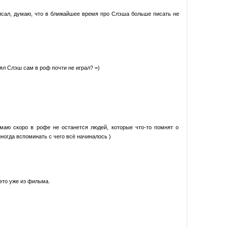
исал, думаю, что в ближайшее время про Слэша больше писать не
онял Слэш сам в роф почти не играл? =)
Думаю скоро в рофе не останется людей, которые что-то помнят о
ногда вспоминать с чего всё начиналось )
это уже из фильма.