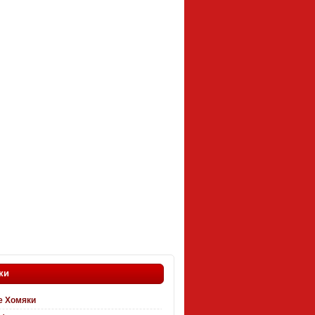
ки
 Хомяки