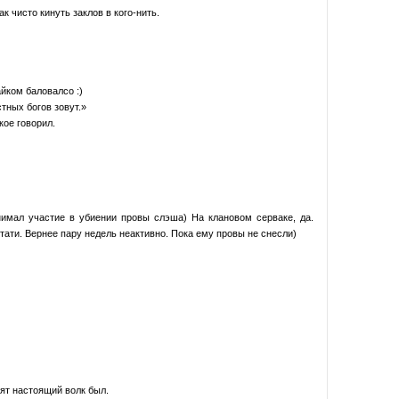
ак чисто кинуть заклов в кого-нить.
йком баловалсо :)
стных богов зовут.»
кое говорил.
нимал участие в убиении провы слэша) На клановом серваке, да.
стати. Вернее пару недель неактивно. Пока ему провы не снесли)
ят настоящий волк был.