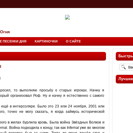
 Огня
Е ПЕСЕНКИ ДНЯ
КАРТИНОЧКИ
О САЙТЕ
Быстры
ш
)
Лучшее
просил, то выполняю просьбу о старых игроках. Начну я
торый организовал Роф.
Ну и начну я естественно с самого
 ещё в интерсоляре. Было это 23 или 24 ноября, 2001 или
го, точно не могу сказать, я когда займусь исторической
рого в жилах бурлила кровь. Была война Звёздных Волков и
al. Война подходила к концу, так как Infernal уже во многом