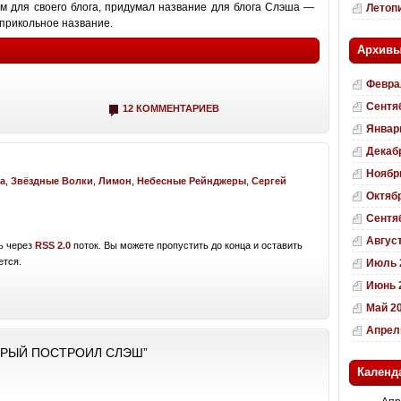
ем для своего блога, придумал название для блога Слэша —
Летоп
прикольное название.
Архив
Февра
Сентя
12 КОММЕНТАРИЕВ
Январ
Декаб
Ноябр
а
,
Звёздные Волки
,
Лимон
,
Небесные Рейнджеры
,
Сергей
Октяб
Сентя
Август
ь через
RSS 2.0
поток. Вы можете пропустить до конца и оставить
ется.
Июль 
Июнь 
Май 2
Апрел
ОРЫЙ ПОСТРОИЛ СЛЭШ”
Календ