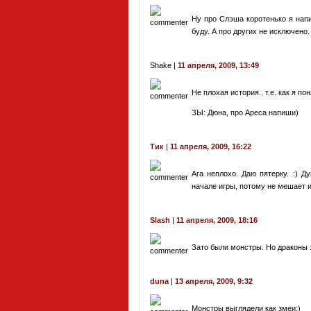
Ну про Слэша коротенько я нап
буду. А про других не исключено.
Shake |
11 апреля, 2009, 13:49
Не плохая история.. т.е. как я п
ЗЫ: Дюна, про Ареса напиши)
Тик
|
11 апреля, 2009, 16:22
Ага неплохо. Даю пятерку. :) 
начале игры, потому не мешает и
Slash
|
11 апреля, 2009, 18:16
Зато были монстры. Но драконы 
duna
|
13 апреля, 2009, 9:32
Монстры выглядели как змеи:)