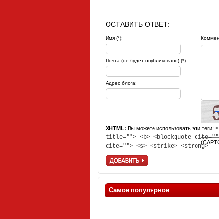
ОСТАВИТЬ ОТВЕТ:
Имя (*):
Коммент
Почта (не будет опубликовано) (*):
Адрес блога:
XHTML:
Вы можете использовать эти теги:
<
title=""> <b> <blockquote cite=""
(CAPT
cite=""> <s> <strike> <strong>
Самое популярное