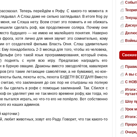
Событ
Теори
рассказал. Теперь перейдём к Рофу. С какого-то момента я
глядывал. А Слэш даже не сильно заглядывал. В итоге frog ру
Текущ
и меня, ни Слэша нету. Всем стоит это помнить и не обижать
Диску
решили сделать роф, как продолжение соляра. Почему они
вместо будущего — не имею не малейшего понятия. Наверно
Делюс
 фрога, хотя лично для меня звучит это сомнительно, кому
Войн
зии от создателей фильма Власть Огня. Слэш удивительно
. Ему понадобилось 2-3 месяца для того, чтобы из человека,
Свежие
Дельфи (это такой язык программирования, который очень
) поднять с нуля всю игру. Предлагаю наградить его
 в бурную овацию. Драконы вместо звездолётов, кавалерия
Правил
ров (это такие летающие самолётики, а не бумажки), но кое-
А вы с
оты была, пехоты есть, пехота БУДЕТ!!! ВСЕГДА!!!! Вместо
С НОВ
, считаю, что заклинания до сих пор не отыграны на полную
о бы сделать в рофе с помощью заклинаний. Так. Сбился с
Итоги 
роф он уделяет уже не так много времени рофу, как тогда, но
путает
же пытался играть, но что-то его не попёрло. Вот собственно
Шоу п
ного из наших админов.
Урок 
 карточки:)
Итоги 
 любит животных, зовут его Раду. Говорит, что так какого-то
Пророк
Очеред