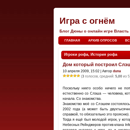
Игра с огнём
Блог Дюны о онлайн игре Власть
ГЛАВНАЯ
АРХИВ ОПРОСОВ
ВС
Игроки рофа
,
История рофа
Дом который построил Слэ
10 апреля 2009, 15:02 | Автор
duna
(
3
голосов, средний:
5,00
из 5
Поскольку никто особо ничего не по
естественно со Слэша — человека, ко
начала. Со знакомства.
Знакомство моё со Слэшем состоялось
2002 года (а может быть двухтысячно
справкой, то обязательно это проясню).
Тогда я ещё был молодой игрок, у кото
Небесных Рейнджеров против клана Infern