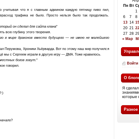
Апр
Пн
Вт
С
Но учитывая что я с главным админом каждую пятницу пиво пил,
1
рерасход трафика не было. Просто нельзя было так продолжать.
6
7
8
13
14
1
оторый он сделал для сайта клана
20
21
2
ять всю глубину этого творения.
27
28
2
го в мире драконов вместо будущего — не имею не малейшего
« Мар
М
итал Перумова, Хроники Хьёрварда. Вот по этому наш мир получился
Управл
ё мы с Сергеем играли в другую игру — ДМА. Тоже нравилось.
 местных богов зовут.
Войти
кое говорил.
О блог
Я сделал 
знаниями
:)
которые о
Разное
 начало?