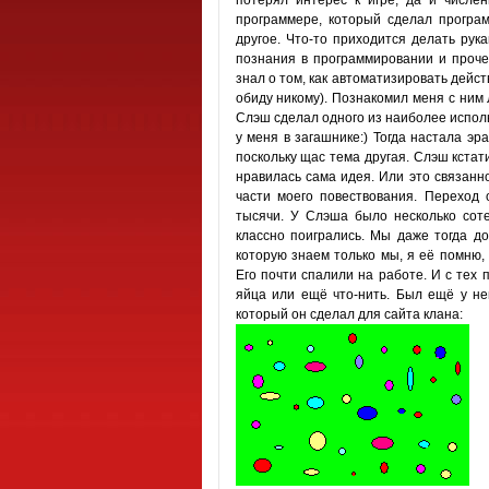
потерял интерес к игре, да и числе
программере, который сделал програм
другое. Что-то приходится делать рука
познания в программировании и проче
знал о том, как автоматизировать дейст
обиду никому). Познакомил меня с ним 
Слэш сделал одного из наиболее использ
у меня в загашнике:) Тогда настала эр
поскольку щас тема другая. Слэш кстат
нравилась сама идея. Или это связанно
части моего повествования. Переход 
тысячи. У Слэша было несколько соте
классно поигрались. Мы даже тогда до
которую знаем только мы, я её помню,
Его почти спалили на работе. И с тех 
яйца или ещё что-нить. Был ещё у нег
который он сделал для сайта клана: