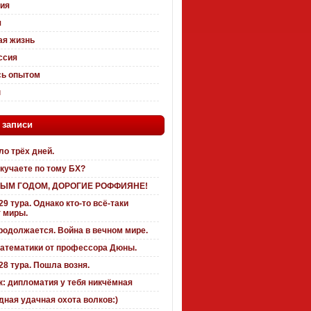
ия
я
ая жизнь
ссия
ь опытом
ы
 записи
о трёх дней.
кучаете по тому БХ?
ЫМ ГОДОМ, ДОРОГИЕ РОФФИЯНЕ!
29 тура. Однако кто-то всё-таки
 миры.
родолжается. Война в вечном мире.
математики от профессора Дюны.
28 тура. Пошла возня.
: дипломатия у тебя никчёмная
ная удачная охота волков:)