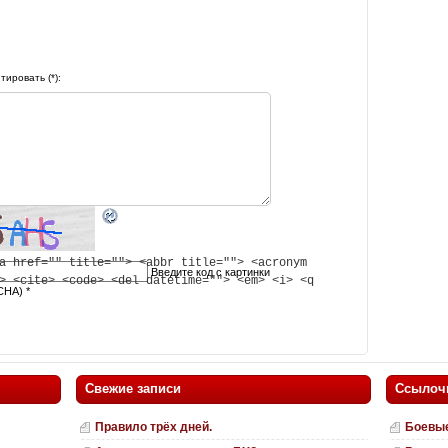
ировать (*):
a href="" title=""> <abbr title=""> <acronym
Введите код с картинки
> <cite> <code> <del datetime=""> <em> <i> <q
CHA)
*
Свежие записи
Ссылоч
Правило трёх дней.
Боевые