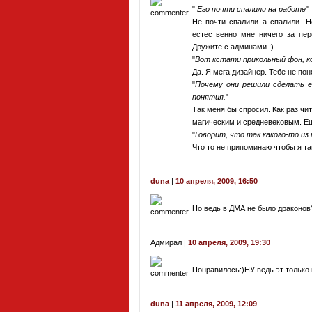
Его почти спалили на работе
Не почти спалили а спалили. 
естественно мне ничего за пе
Дружите с админами :)
Вот кстати прикольный фон, к
Да. Я мега дизайнер. Тебе не пон
Почему они решили сделать е
понятия.
Так меня бы спросил. Как раз ч
магическим и средневековым. Ещ
Говорит, что так какого-то из
Что то не припоминаю чтобы я та
duna
|
10 апреля, 2009, 16:50
Но ведь в ДМА не было драконов?
Адмирал |
10 апреля, 2009, 19:30
Понравилось:)НУ ведь эт только
duna
|
11 апреля, 2009, 12:09