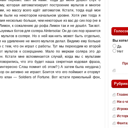
нный перевес был за нами. Тогда до меня дошёл слух о
му, которая автоматизирует построение мультов и многое
ми, но массу всего идёт автоматом. Кстати, тогда ещё мои
м были на некотором начальном уровне. Хотя уже тогда я
вия несколько больше, чем некоторые из вас до сих пор (не в
Лимон, к сожалению до рофа Лимон так и не дошёл. Так вот.
уемых ботов для соляра AIntersolar. Он до сих пор хранится
Голосо
а мультов в соляре. Но о ней как-нить может быть отдельно,
Вы хотел
и на удивление не много мультов делал. Видимо ему больше
 с тем, что он играл с работы. Тут мы переходим ко второй
Да
от мультов к созерцанию. Мало по меркам соляра это до
Нет
н. Кстати мне вспоминается случай, когда мы с мультами
говорились, что это будет наша секретная кодовая фраза,
Пр
 интересно Слэш помнит об этом?:) А затем была неудача:)
пор он активно не играет. Боится что его поймают и оторвут
о клан — Soldiers of Fortune. Вот кстати прикольный фон,
Рубрик
Главн
Ни о ч
Игрок
Истор
Фанта