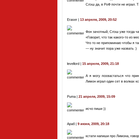
Слэш да, в РоФ почти не играл. Т
Eraser |
13 апреля, 2009, 20:52
Фон зачотный, Слэш уже тогда ча
«Говорит, что так какого-то из ме
Что то не припоминаю чтобы я та
— ну значит пора уже назвать :)
levellord |
15 апреля, 2009, 21:18
А я могу похвастаться что при
Лимон играл один сет в волках к
Puma |
21 апреля, 2009, 15:09
исчо пиши ))
Араб |
9 июня, 2009, 20:18
кстати напиши про Лимона, говор