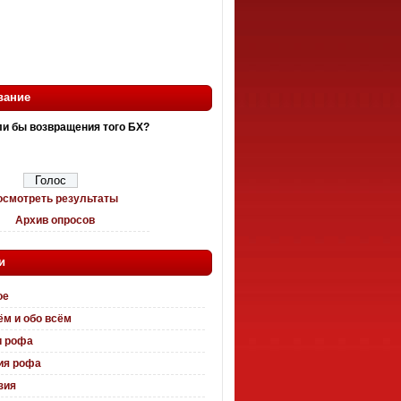
вание
и бы возвращения того БХ?
осмотреть результаты
Архив опросов
и
ое
ём и обо всём
и рофа
ия рофа
зия