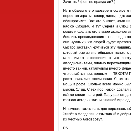
Зачотный фон, не правда ли?:)
Ну в общем о его карьере в соляре я 
перестал играть в соляр, лишь редко за
обанкротился. Вот что бывает, когда н
нас со Слэшем. И тут Серёга и Слэш 
решили сделать его в мире драконов 
боялись преследования от наследников
они нужны?:) Уж скорей будут претен
быстро заставил крутиться эту машинку
который всю жизнь общался только с 
мало имеет отношения к интернету
аплодисментами, плавно переходящими
вместо танков, катапульты вместо флае
что остаётся неизменным — ПЕХОТА! Пех
ракет появились заклинания. Я, кстати
мощь в рофе. Сколько всего можно был
мысли. Слэш. С тех пор, как он сделал 
всё же следит за игрой. Пару раз он да
краткая история жизни в нашей игре од
И немного так сказать для персональной
Живёт в Молдавии, отзывчивый и добрый,
из местных богов зовут.
PS