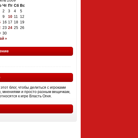
ель 2009
р
Чт
Пт
Сб
Вс
2
3
4
5
9
10
11
12
5
16
17
18
19
2
23
24
25
26
9
30
ай »
ение
е
этот блог, чтобы делиться с игроками
, мнениями и просто разным вещичкам,
тносятся к игре Власть Огня.