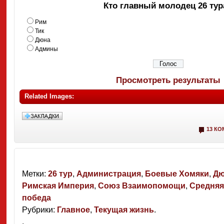
Кто главный молодец 26 тур
Рим
Тик
Дюна
Админы
Просмотреть результаты
Related Images:
13 К
Метки:
26 тур
,
Администрация
,
Боевые Хомяки
,
Дю
Римская Империя
,
Союз Взаимопомощи
,
Средняя
победа
Рубрики:
Главное
,
Текущая жизнь
.
.