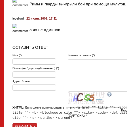
Римы и гварды выигрыли бой при помощи мультов.
levellord |
22 июня, 2009, 17:11
а чо не админов
ОСТАВИТЬ ОТВЕТ:
Имя (*):
Комментировать (*):
Почта (не будет опубликовано) (*):
Адрес блога:
XHTML:
Вы можете использовать эти теги:
<a href="" title=""> <abb
Вве
title=""> <b> <blockquote cite=""> <cite> <code> <del dat
(CAPTCHA)
*
cite=""> <s> <strike> <strong>