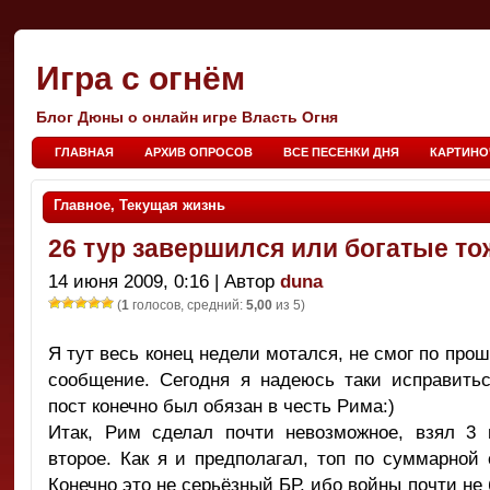
Игра с огнём
Блог Дюны о онлайн игре Власть Огня
ГЛАВНАЯ
АРХИВ ОПРОСОВ
ВСЕ ПЕСЕНКИ ДНЯ
КАРТИНО
Главное
,
Текущая жизнь
26 тур завершился или богатые тож
14 июня 2009, 0:16 | Автор
duna
(
1
голосов, средний:
5,00
из 5)
Я тут весь конец недели мотался, не смог по про
сообщение. Сегодня я надеюсь таки исправитьс
пост конечно был обязан в честь Рима:)
Итак, Рим сделал почти невозможное, взял 3
второе. Как я и предполагал, топ по суммарной
Конечно это не серьёзный БР, ибо войны почти не