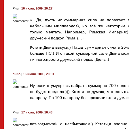
Рим |
16 июня, 2009, 20:27
»…Да, пусть их суммарная сила не поражает в
небольшим миллиардов), но всё же некоторые 
только мечтать. Например, Римская Империя:)
дружеский подкол Рима:)…»
Кстати,Дюна выкуси:) Наша суммарная сила в 26-м
больше НС:) И о такой суммарной силе Дюна може
личного,просто дружеский подкол Дюны:)
duna
|
16 июня, 2009, 20:31
Ну если я умудрюсь набрать суммарно 700 ярдов
не будет предела:))) Хотя я не думаю, что есть 
на прову. По 100 на прову без прокачки это я ду
Рим |
17 июня, 2009, 16:43
вот-вот,мечтай о несбыточном:) Кстати,я вполн