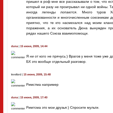
пришел в роф мне все рассказывали о том, что ес
который ни разу не проигрывал ни одной войны. Та
иногда легенды лопаются. Много туров Х
организованности и многочисленным союзникам д
приятно, что те кто насмехался над моим клан
поражения, а их основатель Дюна вынужден пря
рядах нашего Союза взаимопомощи.
duna
|
15 июня, 2009, 14:44
Я ни от кого не прячусь:) Врагов у меня тоже уже 
БХ это вообще отдельный разговор.
levellord |
15 июня, 2009, 15:48
Римстма например
duna
|
15 июня, 2009, 17:40
Римтсма это мои друзья:) Спросите мульти.