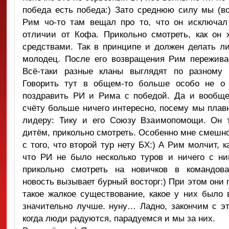
победа есть победа:) Зато среднюю силу мы (во
Рим чо-то там вещал про то, что он исключал 
отличии от Кофа. Прикольно смотреть, как он 
средствами. Так в принципе и должен делать л
молодец. После его возвращения Рим пережива
Всё-таки разные кланы выглядят по разному 
Говорить тут в общем-то больше особо не о
поздравить РИ и Рима с победой. Да и вообщ
счёту больше ничего интересно, посему мы плав
лидеру: Тику и его Союзу Взаимопомощи. Он 
дитём, прикольно смотреть. Особенно мне смешно 
с того, что второй тур нету БХ:) А Рим молчит, ка
что РИ не было несколько туров и ничего с ни
прикольно смотреть на новичков в командов
новость вызывает бурный восторг:) При этом они 
такое жалкое существование, какое у них было 
значительно лучше. нуну… Ладно, закончим с эт
когда люди радуются, парадуемся и мы за них.