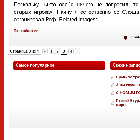
Поскольку никто особо ничего не попросил, т
старых игроках. Начну я естественно со Слэша
организовал Роф. Related Images:
Подробнее >>
12 ко
Страница 3 из 4
«
1
2
3
4
»
Самое популярное
Свежие запи
Правило трё
А вы скучае
С НОВЫМ Г
Итоги 29 тур
миры.